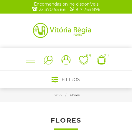
Encomendas online disponíveis
22 370 95 88
917 763 896
(0)
(0)
FILTROS
Início
/
Flores
FLORES