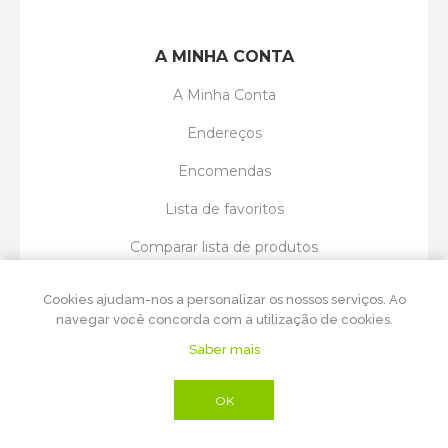
A MINHA CONTA
A Minha Conta
Endereços
Encomendas
Lista de favoritos
Comparar lista de produtos
Entrega de flores em Vila Nova de Gaia
Cookies ajudam-nos a personalizar os nossos serviços. Ao
navegar você concorda com a utilização de cookies.
Saber mais
Powered by
nopCommerce
Copyright © 2026 Vitória Régia Flores. Todos
OK
os direitos reservados.