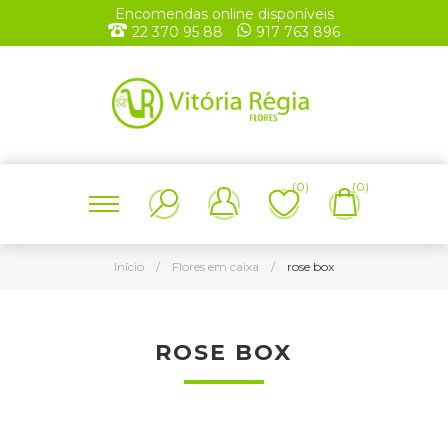
Encomendas online disponíveis
22 370 95 88
917 763 896
(0)
(0)
Início
/
Flores em caixa
/
rose box
ROSE BOX