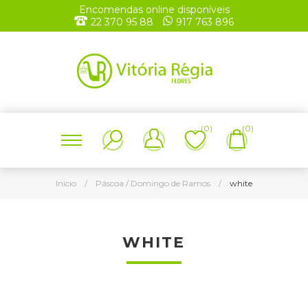
Encomendas online disponíveis
22 370 95 88
917 763 896
(0)
(0)
Início
/
Páscoa / Domingo de Ramos
/
white
WHITE