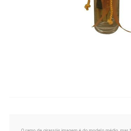
O ramo de girassóis imagem é do modelo médio, mas te