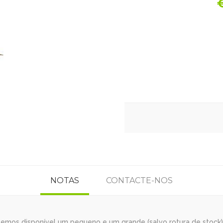
NOTAS
CONTACTE-NOS
mos disponível um pequeno e um grande (salvo rotura de stock). 