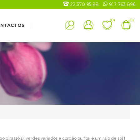
22 370 95 88
917 763 896
(0)
(0)
NTACTOS
o girassóis), verdes variados e cordão ou fita, é um raio de sol !