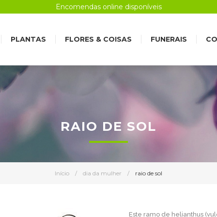
Encomendas online disponíveis
PLANTAS
FLORES & COISAS
FUNERAIS
CO
RAIO DE SOL
Início
/
dia da mulher
/
raio de sol
Este ramo de helianthus (vulg