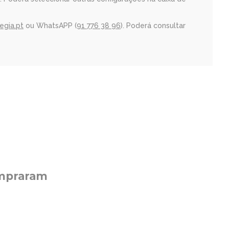
regia.pt
ou WhatsAPP (
91 776 38 96
). Poderá consultar
ompraram