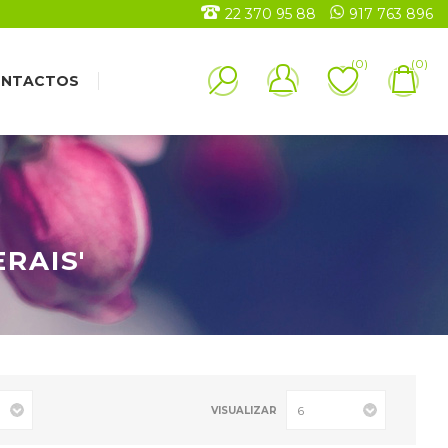
22 370 95 88
917 763 896
(0)
(0)
NTACTOS
RAIS'
VISUALIZAR