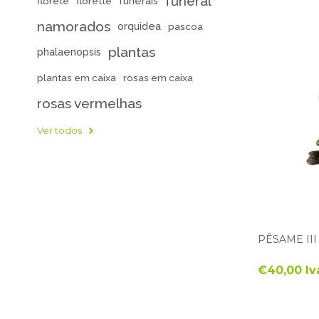
funeral
funerais
florete
florette
namorados
orquidea
pascoa
plantas
phalaenopsis
plantas em caixa
rosas em caixa
rosas vermelhas
Ver todos
PÊSAME III
€40,00 Iv