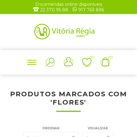
Encomendas online disponíveis
22 370 95 88
917 763 896
(0)
(0)
PRODUTOS MARCADOS COM
'FLORES'
ORDENAR
VISUALIZAR