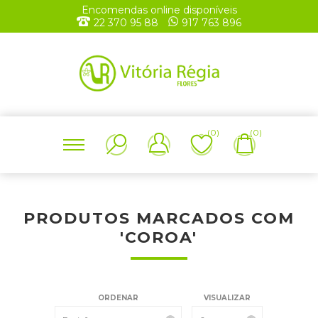
Encomendas online disponíveis
22 370 95 88
917 763 896
(0)
(0)
PRODUTOS MARCADOS COM
'COROA'
ORDENAR
VISUALIZAR