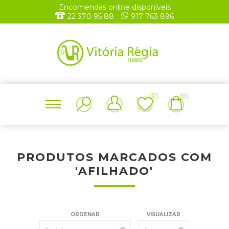
Encomendas online disponíveis
22 370 95 88
917 763 896
(0)
(0)
PRODUTOS MARCADOS COM
'AFILHADO'
ORDENAR
VISUALIZAR