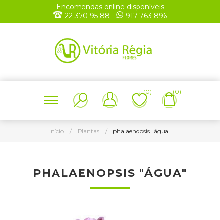
Encomendas online disponíveis
22 370 95 88
917 763 896
(0)
(0)
Início
/
Plantas
/
phalaenopsis "água"
PHALAENOPSIS "ÁGUA"