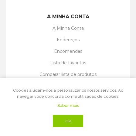
A MINHA CONTA
A Minha Conta
Endereços
Encomendas
Lista de favoritos
Comparar lista de produtos
Entrega de flores em Vila Nova de Gaia
Cookies ajudam-nos a personalizar os nossos serviços. Ao
navegar você concorda com a utilização de cookies.
Saber mais
Powered by
nopCommerce
Copyright © 2026 Vitória Régia Flores. Todos
OK
os direitos reservados.