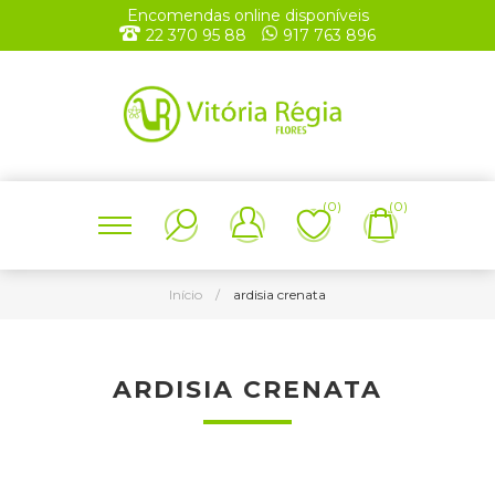
Encomendas online disponíveis
22 370 95 88
917 763 896
(0)
(0)
Início
/
ardisia crenata
ARDISIA CRENATA